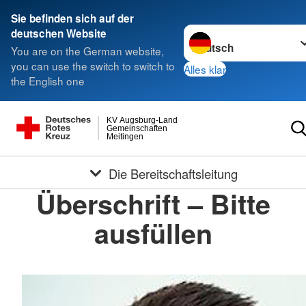
Sie befinden sich auf der
Sprache wechseln zu
deutschen Website
You are on the German website,
you can use the switch to switch to
Alles klar
the English one
KV Augsburg-Land
Gemeinschaften
Meitingen
Die Bereitschaftsleitung
Überschrift – Bitte
ausfüllen